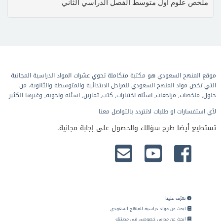
ملخص علوم أول متوسط الفصل الدراسي الثاني
موقع المنهج السعودي هو مكتبة متكاملة تحوي عشرات المواد الدراسية المجانية
التي تخص مواد المنهج السعودي للمراحل الابتدائية والمتوسطة والثانوية. من
حلول, ملخصات, مراجعات, اسئلة اختبارات, كتب, تمارين, اسئلة واجوبة, وغيرها الكثير
لأي استفسارات او طلبات لاتتردد بالتواصل معنا
تستطيع أيضا طرح سؤالك والحصول على إجابة مجانية.
تعرّف علينا
ابحث عن مواد دراسية للمنهج السعودي
ابحث عن مدرس خصوصي في مدينتك