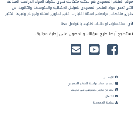
موقع المنهج السعودي هو مكتبة متكاملة تحوي عشرات المواد الدراسية المجانية
التي تخص مواد المنهج السعودي للمراحل الابتدائية والمتوسطة والثانوية. من
حلول, ملخصات, مراجعات, اسئلة اختبارات, كتب, تمارين, اسئلة واجوبة, وغيرها الكثير
لأي استفسارات او طلبات لاتتردد بالتواصل معنا
تستطيع أيضا طرح سؤالك والحصول على إجابة مجانية.
تعرّف علينا
ابحث عن مواد دراسية للمنهج السعودي
ابحث عن مدرس خصوصي في مدينتك
الاتصال بنا
سياسة الخصوصية